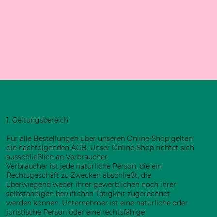
Allgemeine Geschäftsbedingungen
1. Geltungsbereich
Für alle Bestellungen über unseren Online-Shop gelten
die nachfolgenden AGB. Unser Online-Shop richtet sich
ausschließlich an Verbraucher.
Verbraucher ist jede natürliche Person, die ein
Rechtsgeschäft zu Zwecken abschließt, die
überwiegend weder ihrer gewerblichen noch ihrer
selbständigen beruflichen Tätigkeit zugerechnet
werden können. Unternehmer ist eine natürliche oder
juristische Person oder eine rechtsfähige